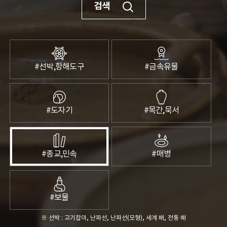
검색
소개
인사말
역사
전망과 임무
#선박,항해도구
#금속유물
조직
운영시설
오시는길
#도자기
#목간,묵서
홍보
학술활동
수중유산 발굴
#종교,민속
#매병
수중유산 보존연구
전통선박 연구
해양역사문화 연구
#보물
교류협력
※ 선박 : 고기잡이, 난파선, 난파선(모형), 세계 배, 전통 배
학술지 발간