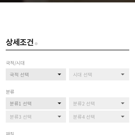
전시관
목포해양유물전시관
태안해양유물전시관
상세조건
행사/교육
일정
학술행사
국적/시대
문화행사
검색 분류
검색 분류
목포해양유물전시관 교육
태안해양유물전시관 교육
분류
검색 분류
검색 분류
자료마당
소장품
검색 분류
검색 분류
출판물
해양유산 디자인
조사연구 영상
재질