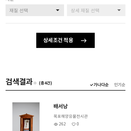
우리배 용어사전
검색 분류
검색 분류
전자도서관
고려도기 DB
해양유산 갤러리
상세조건 적용
정보공개
정보공개제도와 신청
공공데이터 개방
행정정보 공개
검색결과
(총4건)
가나다순
인기순
이용마당
모바일 관리
개인정보처리방침
배서낭
저작권정책
읽기전용프로그램 안내
목포해양유물전시관
262
0