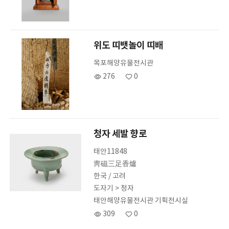
위도 띠뱃놀이 띠배
목포해양유물전시관
276
0
청자 세발 향로
태안11848
靑磁三足香爐
한국 / 고려
도자기 > 청자
태안해양유물전시관 기획전시실
309
0