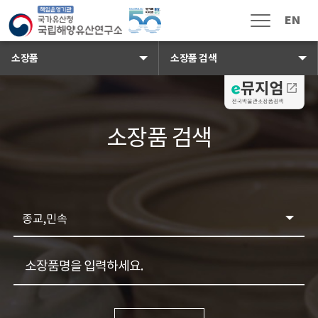
국가유산청 국립해양유산연구소 로
EN
메뉴열림
소장품
소장품 검색
소장품 검색 배경이미지
e뮤지엄 전국박물관
소장품 검색
소식 · 참여
공지사항
보도자료
채용공고
입찰공고
검색 분류
해풍지
수중유산 신고
검색어
국민신문고
자주하는 질문
고객 게시판