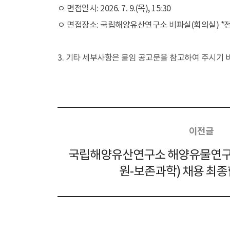
ㅇ 면접일시: 2026. 7. 9.(목), 15:30
ㅇ 면접장소: 국립해양유산연구소 비파실(회의실) *전
행사/교육
일정
학술
3. 기타 세부사항은 붙임 공고문을 참고하여 주시기 
자료마당
소장품
수중유산 50선
소장품 추천
소장품 검색
이전글
열람과 복제
국립해양유산연구소 해양유물연구
문화유산 기증
원-보존과학) 채용 최