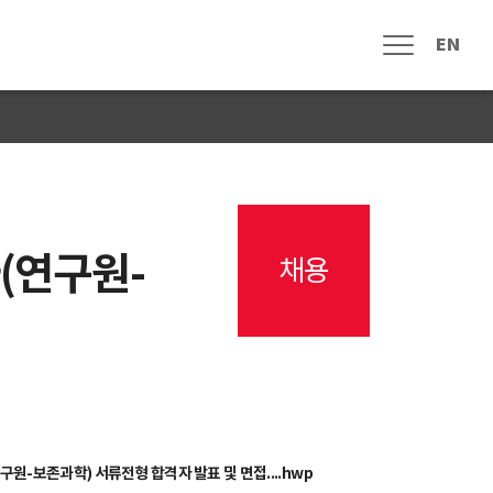
EN
메뉴열림
(연구원-
채용
신문고
자주하는 질문
고객 게시판
원 참여안내
수중유산 조사
수중유산 보존
전통 선박
해양역사문화
기타
해양유물연구과 공무직근로자(연구원-보존과학) 서류전형 합격자 발표 및 면접...
.hwp