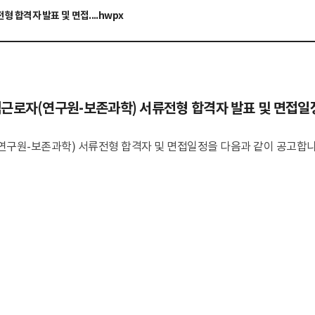
해양유물연구과 공무직근로자(연구원-보존과학) 서류전형 합격자 발표 및 면접...
.hwpx
사
전망과 임무
조직
운영시설
오시는길
홍
전략체계도
ESG 추진전략
로자(연구원-보존과학) 서류전형 합격자 발표 및 면접일
수중유산 보존연구
전통선박 연구
해양역사문화 연
원-보존과학) 서류전형 합격자 및 면접일정을 다음과 같이 공고합니
수중유산 보존과학
난파선 연구
섬문화 조사 연구
난파선 보존
전통선박 연구
수군진 조사 연구
유기물 보존
전통선박 활용
조운문화유적 조사 
비
금속유물 보존
해양실크로드 조사 
도자기 보존
수중유산 보존환경
시관
태안해양유물전시관