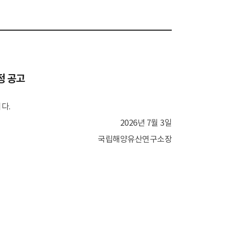
보
정 공고
구
교류협력
학술지 발간
다.
안내
온라인 투고
2026년 7월 3일
연구
국립해양유산연구소장
연구