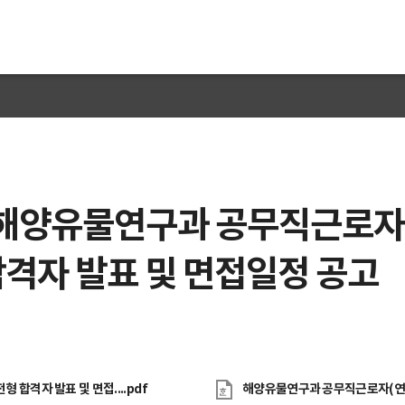
고
해양유물연구과 공무직근로자
도자료
채용공고
입찰공고
해풍지
수중유산 신고
국민
전자민
격자 발표 및 면접일정 공고
해양유물연구과 공무직근로자(연구원-보존과학) 서류전형 합격자 발표 및 면접...
.pdf