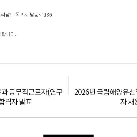
라남도 목포시 남농로 136
행사
문화행사
목포해양유물전시관 교육
태안해양유물
바랍니다.
출판물
해양유산 디자인
조사연구 영상
우리
학술보고서
학술지 “해양유산연구”
학술행사 자료집
전시도록
과 공무직근로자(연구
2026년 국립해양유
교육자료집
해양유산 갤러리
연보
종합격자 발표
자 채
기타
자료실 소장도서