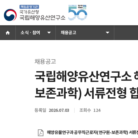
국가유산청 국립해양유산연구소 로
홈으로
소식 · 참여
채용공고
채용공고
국립해양유산연구소 
소식 · 참여
공지사항
보
보존과학) 서류전형 합
등록일
2026.07.03
조회수
124