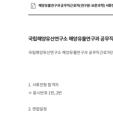
소개
인사말
역
국립해양유산연구소 해양유물연구과 공무직근
학술활동
수중유산 발굴
국립해양유산연구소 해양유물연구과 공무직근로자(연구
수중고고학
발굴
탐사
수중조사 선박·장
1. 서류전형 합격자
ㅇ 응시번호 1번, 2번
전시관
목포해양유물전
2. 면접일정