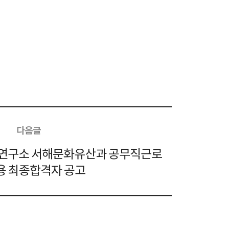
전시관 교육
배 용어사전
전자도서관
고려도기 DB
유적
도기
전자도면
다음글
자료집
산연구소 서해문화유산과 공무직근로
용 최종합격자 공고