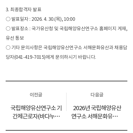
우리배 용어사전
3. 최종합격자 발표
전자도서관
○ 발표일자 : 2026. 4. 30.(목), 10:00
고려도기 DB
○ 발표장소 : 국가유산청 및 국립해양유산연구소 홈페이지 게재,
해양유산 갤러리
유선 통보
○ 기타 문의사항은 국립해양유산연구소 서해문화유산과 채용담
정보공개
정보공개제도와 신청
당자(041-419-7015)에게 문의하시기 바랍니다.
공공데이터 개방
행정정보 공개
이용마당
모바일 관리
이전글
다음글
개인정보처리방침
국립해양유산연구소 기
2026년 국립해양유산
저작권정책
간제근로자(바다누리
연구소 서해문화유산과
읽기전용프로그램 안내
호 운용·관리) 채용 최
청년인턴 채용 재공고