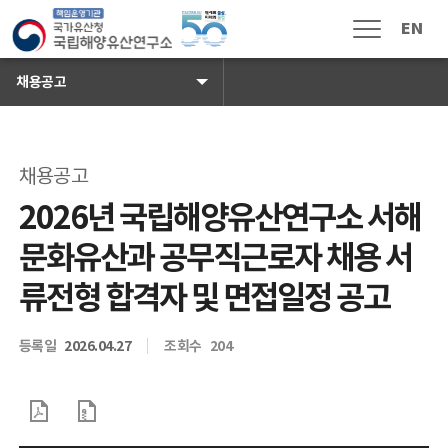
국가유산청 국립해양유산연구소 로
EN
메뉴열림
채용공고
채용공고
소식 · 참여
공지사항
2026년 국립해양유산연구소 서해
보도자료
문화유산과 공무직근로자 채용 서
채용공고
입찰공고
류전형 합격자 및 면접일정 공고
해풍지
수중유산 신고
등록일
2026.04.27
조회수
204
국민신문고
자주하는 질문
고객 게시판