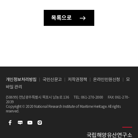
종합격자 공고
목록으로
개인정보처리방침
국민신문고
저작권정책
온라인민원신청
모
바일 관리
(58699) 전남광주특별시 목포시 남농로 136 TEL:
061-270-2000
FAX: 061-270-
2039
Copyright © 2020 National Research Institute of Maritime Heritage. All rights
reserved.
국립해양유산연구소