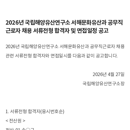
소개
인사말
2026년 국립해양유산연구소 서해문화유산과 공무직
역사
근로자 채용 서류전형 합격자 및 면접일정 공고
전망과 임무
조직
2026년 국립해양유산연구소 서해문화유산과 공무직근로자 채용
운영시설
관련 서류전형 합격자와 면접일시를 다음과 같이 공고합니다.
오시는길
홍보
2026년 4월 27일
국립해양유산연구소장
학술활동
수중유산 발굴
수중유산 보존연구
전통선박 연구
해양역사문화 연구
1. 서류전형 합격자(응시번호순)
교류협력
< 전산원 >
학술지 발간