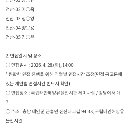
전산-01 송○규
전산-02 이○욱
전시관
전산-03 정○영
목포해양유물전시관
태안해양유물전시관
전산-04 양○용
전산-05 김○윤
행사/교육
일정
2. 면접일시 및 장소
학술행사
○ 면접일시 : 2026. 4. 28.(화), 14:00 ~
문화행사
목포해양유물전시관 교육
* 원활한 면접 진행을 위해 직렬별 면접시간 조정(면접 공고문에
태안해양유물전시관 교육
있는 개인별 면접시간 반드시 확인)
○ 면접장소 : 국립태안해양유물전시관 세미나실 / 강당에서 대
자료마당
기
소장품
○ 주소 : 충남 태안군 근흥면 신진대교길 94-33, 국립태안해양유
출판물
해양유산 디자인
물전시관
조사연구 영상