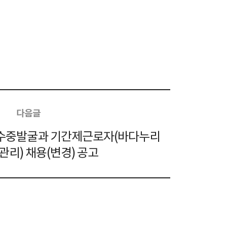
전시관 교육
배 용어사전
전자도서관
고려도기 DB
유적
다음글
도기
전자도면
수중발굴과 기간제근로자(바다누리
자료집
관리) 채용(변경) 공고