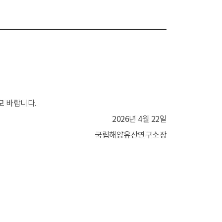
보
구
교류협력
학술지 발간
 바랍니다.
안내
온라인 투고
2026년 4월 22일
연구
국립해양유산연구소장
연구