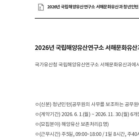
2026년 국립해양유산연구소 서해문화유산과 청년인턴
소개
인사말
역
2026년 국립해양유산연구소 서해문화유산
학술활동
수중유산 발굴
국가유산청 국립해양유산연구소 서해문화유산과에서 다
수중고고학
발굴
탐사
수중조사 선박·장
ㅇ(신분) 청년인턴(공무원의 사무를 보조하는 공무원
ㅇ(계약기간) 2026. 6. 1.(월) ~ 2026. 11. 30.(월) 6
ㅇ(모집분야) 해양유산 보존처리(1명)
전시관
목포해양유물전
ㅇ(근무시간) 주5일, 09:00~18:00 / 1일 8시간, 주4