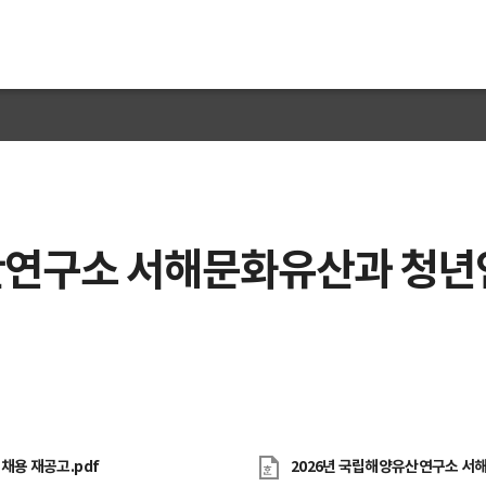
고
산연구소 서해문화유산과 청년
도자료
채용공고
입찰공고
해풍지
수중유산 신고
국민
전자민
 채용 재공고
.pdf
2026년 국립해양유산연구소 서