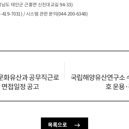
도 태안군 근흥면 신진대교길 94-33)
7031) / 시스템 관련 문의(044-200-6348)
행사
문화행사
목포해양유물전시관 교육
태안해양유물
출판물
해양유산 디자인
조사연구 영상
우리
학술보고서
학술지 “해양유산연구”
학술행사 자료집
해문화유산과 공무직근로
국립해양유산연구소 
전시도록
및 면접일정 공고
호 운용·
교육자료집
해양유산 갤러리
연보
기타
자료실 소장도서
목록으로