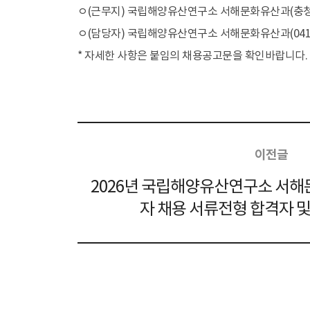
ㅇ(근무지) 국립해양유산연구소 서해문화유산과(충청남
ㅇ(담당자) 국립해양유산연구소 서해문화유산과(041-419-
행사/교육
일정
학술
* 자세한 사항은 붙임의 채용공고문을 확인바랍니다.
자료마당
소장품
수중유산 50선
이전글
소장품 추천
소장품 검색
2026년 국립해양유산연구소 서
열람과 복제
자 채용 서류전형 합격자 
문화유산 기증