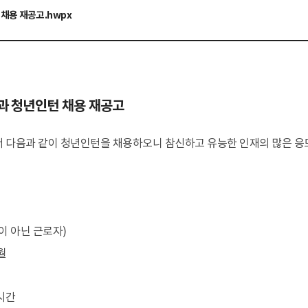
 채용 재공고
.hwpx
사
전망과 임무
조직
운영시설
오시는길
홍
전략체계도
ESG 추진전략
과 청년인턴 채용 재공고
수중유산 보존연구
전통선박 연구
해양역사문화 연
음과 같이 청년인턴을 채용하오니 참신하고 유능한 인재의 많은 응모
수중유산 보존과학
난파선 연구
섬문화 조사 연구
난파선 보존
전통선박 연구
수군진 조사 연구
유기물 보존
전통선박 활용
조운문화유적 조사 
비
금속유물 보존
해양실크로드 조사 
도자기 보존
수중유산 보존환경
이 아닌 근로자)
개월
시관
태안해양유물전시관
0시간