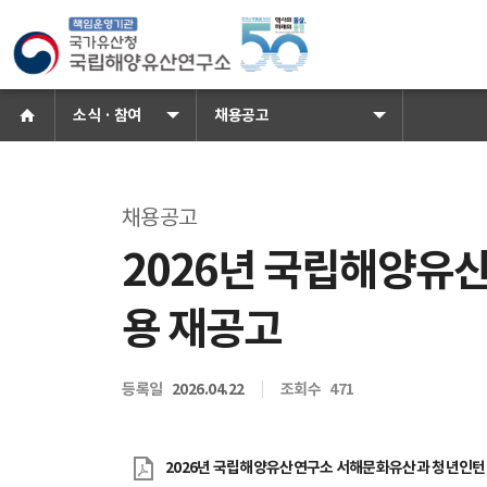
국가유산청 국립해양유산연구소 로
홈으로
소식 · 참여
채용공고
채용공고
2026년 국립해양유
소식 · 참여
공지사항
보
용 재공고
등록일
2026.04.22
조회수
471
2026년 국립해양유산연구소 서해문화유산과 청년인턴