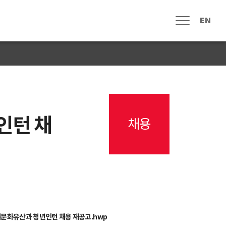
EN
메뉴열림
인턴 채
채용
신문고
자주하는 질문
고객 게시판
원 참여안내
수중유산 조사
수중유산 보존
전통 선박
해양역사문화
기타
해문화유산과 청년인턴 채용 재공고
.hwp