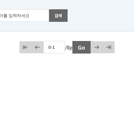
검색
처음
이전
Go
/
8p
다음
마지막