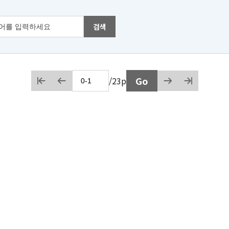
검색
처음
이전
Go
/
23p
다음
마지막